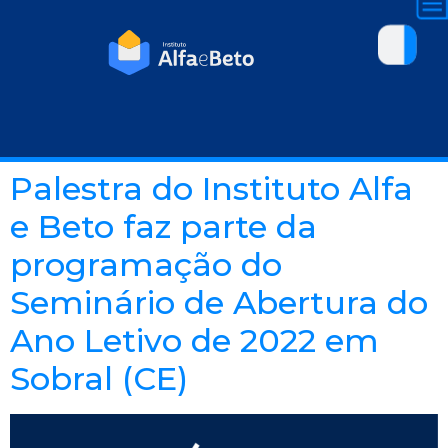
Palestra do Instituto Alfa
e Beto faz parte da
programação do
Seminário de Abertura do
Ano Letivo de 2022 em
Sobral (CE)