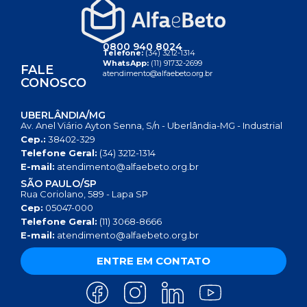
0800 940 8024
Telefone:
(34) 3212-1314
WhatsApp:
(11) 91732-2699
FALE
atendimento@alfaebeto.org.br
CONOSCO
UBERLÂNDIA/MG
Av. Anel Viário Ayton Senna, S/n - Uberlândia-MG - Industrial
Cep.:
38402-329
Telefone Geral:
(34) 3212-1314
E-mail:
atendimento@alfaebeto.org.br
SÃO PAULO/SP
Rua Coriolano, 589 - Lapa SP
Cep:
05047-000
Telefone Geral:
(11) 3068-8666
E-mail:
atendimento@alfaebeto.org.br
ENTRE EM CONTATO