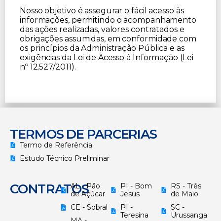
Nosso objetivo é assegurar o fácil acesso às
informações, permitindo o acompanhamento
das ações realizadas, valores contratados e
obrigações assumidas, em conformidade com
os princípios da Administração Pública e as
exigências da Lei de Acesso à Informação (Lei
nº 12.527/2011).
TERMOS DE PARCERIAS
Termo de Referência
Estudo Técnico Preliminar
CONTRATOS
AL - Pão
PI - Bom
RS - Três
de Açúcar
Jesus
de Maio
CE - Sobral
PI -
SC -
Teresina
Urussanga
MA -