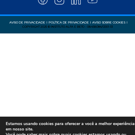
AVISO DE PRIVACIDADE
POLÍTICA DE PRIVACIDADE
AVISO SOBRE COOKIES
COPYRIGHT 2025 © INSTITUTO ALFA E BETO - 08.458.084/0001-13
Estamos usando cookies para oferecer a você a melhor experiência
em nosso site.
Você pode saber mais sobre quais cookies estamos usando ou