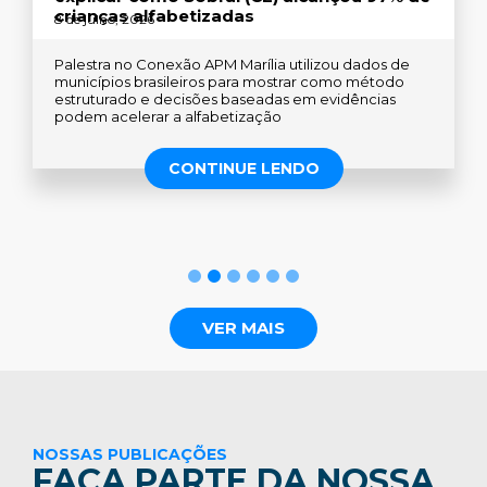
crianças alfabetizadas
8 de julho, 2026
Palestra no Conexão APM Marília utilizou dados de
municípios brasileiros para mostrar como método
estruturado e decisões baseadas em evidências
podem acelerar a alfabetização
CONTINUE LENDO
1
2
3
4
5
6
VER MAIS
NOSSAS PUBLICAÇÕES
FAÇA PARTE DA NOSSA