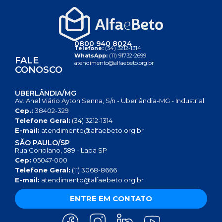
0800 940 8024
Telefone:
(34) 3212-1314
WhatsApp:
(11) 91732-2699
FALE
atendimento@alfaebeto.org.br
CONOSCO
UBERLÂNDIA/MG
Av. Anel Viário Ayton Senna, S/n - Uberlândia-MG - Industrial
Cep.:
38402-329
Telefone Geral:
(34) 3212-1314
E-mail:
atendimento@alfaebeto.org.br
SÃO PAULO/SP
Rua Coriolano, 589 - Lapa SP
Cep:
05047-000
Telefone Geral:
(11) 3068-8666
E-mail:
atendimento@alfaebeto.org.br
ENTRE EM CONTATO