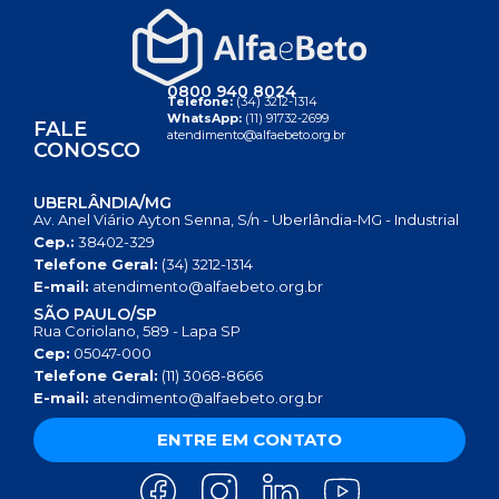
0800 940 8024
Telefone:
(34) 3212-1314
WhatsApp:
(11) 91732-2699
FALE
atendimento@alfaebeto.org.br
CONOSCO
UBERLÂNDIA/MG
Av. Anel Viário Ayton Senna, S/n - Uberlândia-MG - Industrial
Cep.:
38402-329
Telefone Geral:
(34) 3212-1314
E-mail:
atendimento@alfaebeto.org.br
SÃO PAULO/SP
Rua Coriolano, 589 - Lapa SP
Cep:
05047-000
Telefone Geral:
(11) 3068-8666
E-mail:
atendimento@alfaebeto.org.br
ENTRE EM CONTATO