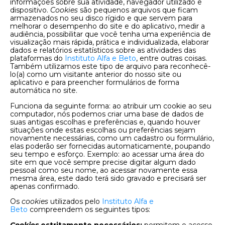
informações sobre sua atividade, navegador utilizado e
dispositivo.
Cookies
são pequenos arquivos que ficam
armazenados no seu disco rígido e que servem para
melhorar o desempenho do site e do aplicativo, medir a
audiência, possibilitar que você tenha uma experiência de
visualização mais rápida, prática e individualizada, elaborar
dados e relatórios estatísticos sobre as atividades das
plataformas do
Instituto Alfa e Beto
, entre outras coisas.
Também utilizamos este tipo de arquivo para reconhecê-
lo(a) como um visitante anterior do nosso site ou
aplicativo e para preencher formulários de forma
automática no site.
Funciona da seguinte forma: ao atribuir um cookie ao seu
computador, nós podemos criar uma base de dados de
suas antigas escolhas e preferências e, quando houver
situações onde estas escolhas ou preferências sejam
novamente necessárias, como um cadastro ou formulário,
elas poderão ser fornecidas automaticamente, poupando
seu tempo e esforço. Exemplo: ao acessar uma área do
site em que você sempre precise digitar algum dado
pessoal como seu nome, ao acessar novamente essa
mesma área, este dado terá sido gravado e precisará ser
apenas confirmado.
Os
cookies
utilizados pelo
Instituto Alfa e
Beto
compreendem os seguintes tipos:
Cookies
estritamente necessários:
permitem o acesso