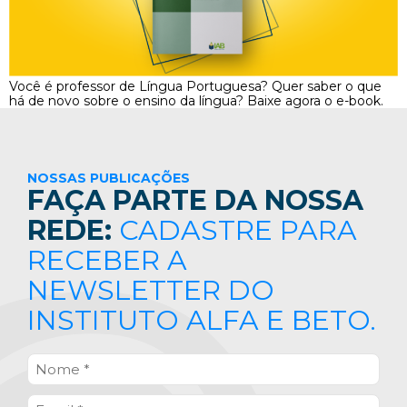
Você é professor de Língua Portuguesa? Quer saber o que
há de novo sobre o ensino da língua? Baixe agora o e-book.
NOSSAS PUBLICAÇÕES
FAÇA PARTE DA NOSSA
REDE:
CADASTRE PARA
RECEBER A
NEWSLETTER DO
INSTITUTO ALFA E BETO.