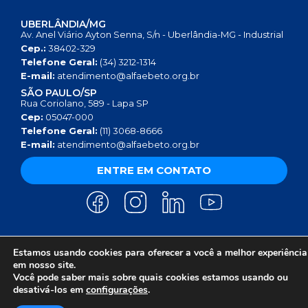
UBERLÂNDIA/MG
Av. Anel Viário Ayton Senna, S/n - Uberlândia-MG - Industrial
Cep.:
38402-329
Telefone Geral:
(34) 3212-1314
E-mail:
atendimento@alfaebeto.org.br
SÃO PAULO/SP
Rua Coriolano, 589 - Lapa SP
Cep:
05047-000
Telefone Geral:
(11) 3068-8666
E-mail:
atendimento@alfaebeto.org.br
ENTRE EM CONTATO
Estamos usando cookies para oferecer a você a melhor experiência
AVISO DE PRIVACIDADE
POLÍTICA DE PRIVACIDADE
AVISO SOBRE COOKIES
em nosso site.
COPYRIGHT 2025 © INSTITUTO ALFA E BETO - 08.458.084/0001-13
Você pode saber mais sobre quais cookies estamos usando ou
desativá-los em
configurações
.