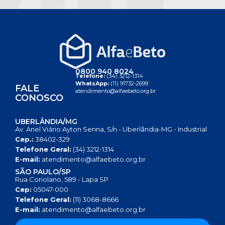
0800 940 8024
Telefone:
(34) 3212-1314
WhatsApp:
(11) 91732-2699
FALE
atendimento@alfaebeto.org.br
CONOSCO
UBERLÂNDIA/MG
Av. Anel Viário Ayton Senna, S/n - Uberlândia-MG - Industrial
Cep.:
38402-329
Telefone Geral:
(34) 3212-1314
E-mail:
atendimento@alfaebeto.org.br
SÃO PAULO/SP
Rua Coriolano, 589 - Lapa SP
Cep:
05047-000
Telefone Geral:
(11) 3068-8666
E-mail:
atendimento@alfaebeto.org.br