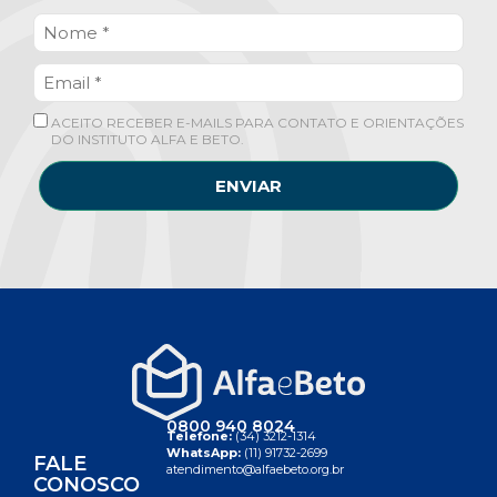
ACEITO RECEBER E-MAILS PARA CONTATO E ORIENTAÇÕES
DO INSTITUTO ALFA E BETO.
ENVIAR
0800 940 8024
Telefone:
(34) 3212-1314
WhatsApp:
(11) 91732-2699
FALE
atendimento@alfaebeto.org.br
CONOSCO