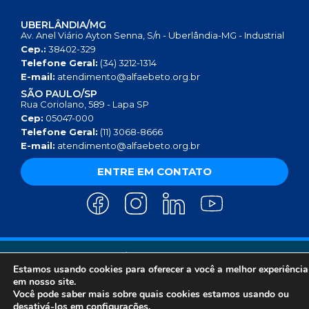
UBERLÂNDIA/MG
Av. Anel Viário Ayton Senna, S/n - Uberlândia-MG - Industrial
Cep.:
38402-329
Telefone Geral:
(34) 3212-1314
E-mail:
atendimento@alfaebeto.org.br
SÃO PAULO/SP
Rua Coriolano, 589 - Lapa SP
Cep:
05047-000
Telefone Geral:
(11) 3068-8666
E-mail:
atendimento@alfaebeto.org.br
ENTRE EM CONTATO
AVISO DE PRIVACIDADE
POLÍTICA DE PRIVACIDADE
AVISO SOBRE COOKIES
COPYRIGHT 2025 © INSTITUTO ALFA E BETO - 08.458.084/0001-13
Estamos usando cookies para oferecer a você a melhor experiência
em nosso site.
Você pode saber mais sobre quais cookies estamos usando ou
desativá-los em
configurações
.