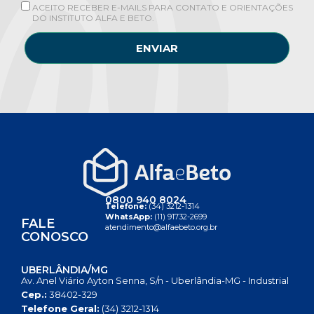
ACEITO RECEBER E-MAILS PARA CONTATO E ORIENTAÇÕES
DO INSTITUTO ALFA E BETO.
ENVIAR
0800 940 8024
Telefone:
(34) 3212-1314
WhatsApp:
(11) 91732-2699
FALE
atendimento@alfaebeto.org.br
CONOSCO
UBERLÂNDIA/MG
Av. Anel Viário Ayton Senna, S/n - Uberlândia-MG - Industrial
Cep.:
38402-329
Telefone Geral:
(34) 3212-1314