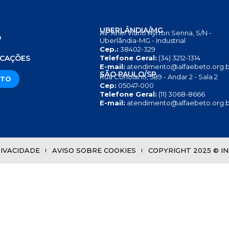
UBERLÂNDIA/MG
Av. Anel Viário Ayrton Senna, S/N -
O
Uberlândia-MG - Industrial
Cep.:
38402-329
S
ICAÇÕES
Telefone Geral:
(34) 3212-1314
E-mail:
atendimento@alfaebeto.org.b
SÃO PAULO/SP
Rua Coriolano, 589 - Andar 2 - Sala 2
ATO
Cep:
05047-000
Telefone Geral:
(11) 3068-8666
E-mail:
atendimento@alfaebeto.org.b
RIVACIDADE
AVISO SOBRE COOKIES
COPYRIGHT 2025 © INS