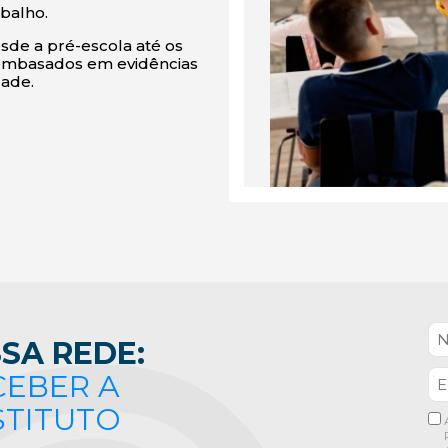
balho.
de a pré-escola até os
 embasados em evidências
dade.
SA REDE:
CEBER A
STITUTO