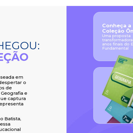
Conheça a
Coleção Ô
Uma proposta
transformadora
HEGOU:
anos finais do 
Fundamental
EÇÃO
baseada em
 despertar o
ros de
 Geografia e
que captura
representa
o Batista,
 essa
ucacional