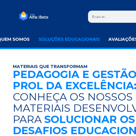
QUEM SOMOS
SOLUÇÕES EDUCACIONAIS
AVALIAÇÕE
MATERIAIS QUE TRANSFORMAM
PEDAGOGIA E GESTÃ
PROL DA EXCELÊNCIA
CONHEÇA OS NOSSOS
MATERIAIS DESENVOL
PARA
SOLUCIONAR OS
DESAFIOS EDUCACION