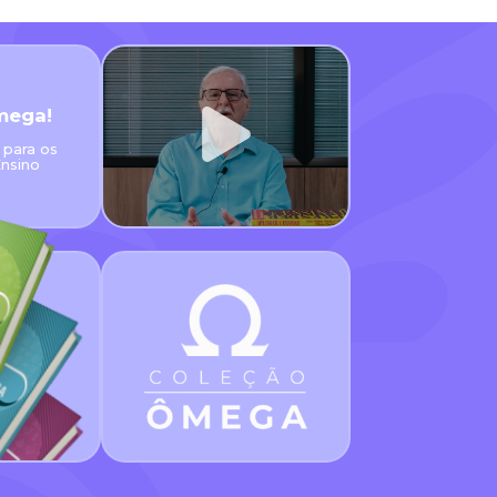
mega!
 para os
Ensino