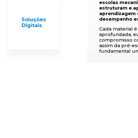
escolas mecan
estruturam e a
aprendizagem d
desempenho es
Soluções
Digitais
Cada material é
aprofundada, ev
compromisso co
assim da pré-esc
fundamental um 