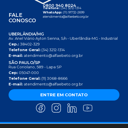
0800 940 8024
Telefone:
(34) 3212-1314
WhatsApp:
(11) 91732-2699
FALE
atendimento@alfaebeto.org.br
CONOSCO
UBERLÂNDIA/MG
Av. Anel Viário Ayton Senna, S/n - Uberlândia-MG - Industrial
Cep.:
38402-329
Telefone Geral:
(34) 3212-1314
E-mail:
atendimento@alfaebeto.org.br
SÃO PAULO/SP
Rua Coriolano, 589 - Lapa SP
Cep:
05047-000
Telefone Geral:
(11) 3068-8666
E-mail:
atendimento@alfaebeto.org.br
ENTRE EM CONTATO