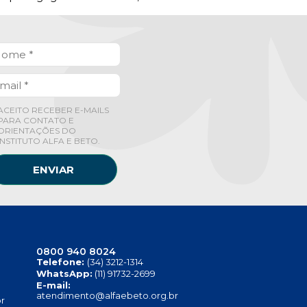
ACEITO RECEBER E-MAILS
PARA CONTATO E
ORIENTAÇÕES DO
INSTITUTO ALFA E BETO.
ENVIAR
0800 940 8024
Telefone:
(34) 3212-1314
WhatsApp:
(11) 91732-2699
E-mail:
atendimento@alfaebeto.org.br
r