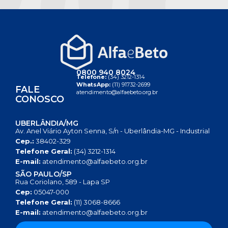
0800 940 8024
Telefone:
(34) 3212-1314
WhatsApp:
(11) 91732-2699
FALE
atendimento@alfaebeto.org.br
CONOSCO
UBERLÂNDIA/MG
Av. Anel Viário Ayton Senna, S/n - Uberlândia-MG - Industrial
Cep.:
38402-329
Telefone Geral:
(34) 3212-1314
E-mail:
atendimento@alfaebeto.org.br
SÃO PAULO/SP
Rua Coriolano, 589 - Lapa SP
Cep:
05047-000
Telefone Geral:
(11) 3068-8666
E-mail:
atendimento@alfaebeto.org.br