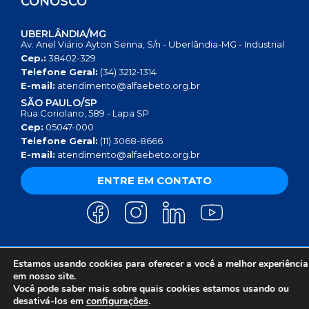
CONOSCO
UBERLÂNDIA/MG
Av. Anel Viário Ayton Senna, S/n - Uberlândia-MG - Industrial
Cep.:
38402-329
Telefone Geral:
(34) 3212-1314
E-mail:
atendimento@alfaebeto.org.br
SÃO PAULO/SP
Rua Coriolano, 589 - Lapa SP
Cep:
05047-000
Telefone Geral:
(11) 3068-8666
E-mail:
atendimento@alfaebeto.org.br
ENTRE EM CONTATO
Estamos usando cookies para oferecer a você a melhor experiência
AVISO DE PRIVACIDADE
POLÍTICA DE PRIVACIDADE
AVISO SOBRE COOKIES
em nosso site.
COPYRIGHT 2025 © INSTITUTO ALFA E BETO - 08.458.084/0001-13
Você pode saber mais sobre quais cookies estamos usando ou
desativá-los em
configurações
.