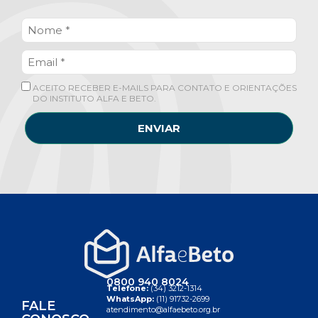
ACEITO RECEBER E-MAILS PARA CONTATO E ORIENTAÇÕES
DO INSTITUTO ALFA E BETO.
ENVIAR
0800 940 8024
Telefone:
(34) 3212-1314
WhatsApp:
(11) 91732-2699
FALE
atendimento@alfaebeto.org.br