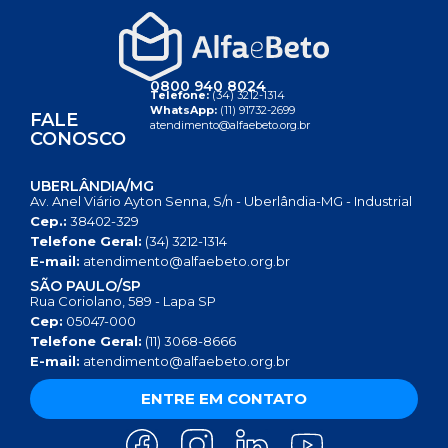
0800 940 8024
Telefone:
(34) 3212-1314
WhatsApp:
(11) 91732-2699
FALE
atendimento@alfaebeto.org.br
CONOSCO
UBERLÂNDIA/MG
Av. Anel Viário Ayton Senna, S/n - Uberlândia-MG - Industrial
Cep.:
38402-329
Telefone Geral:
(34) 3212-1314
E-mail:
atendimento@alfaebeto.org.br
SÃO PAULO/SP
Rua Coriolano, 589 - Lapa SP
Cep:
05047-000
Telefone Geral:
(11) 3068-8666
E-mail:
atendimento@alfaebeto.org.br
ENTRE EM CONTATO