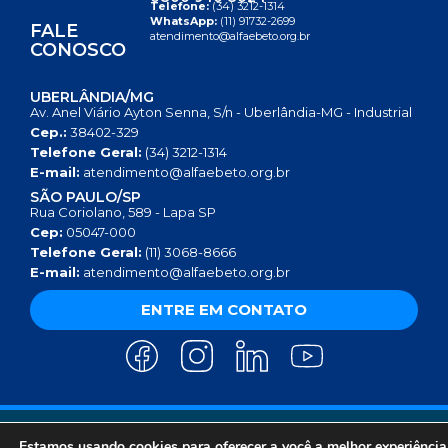
Telefone:
(34) 3212-1314
WhatsApp:
(11) 91732-2699
FALE
atendimento@alfaebeto.org.br
CONOSCO
UBERLÂNDIA/MG
Av. Anel Viário Ayton Senna, S/n - Uberlândia-MG - Industrial
Cep.:
38402-329
Telefone Geral:
(34) 3212-1314
E-mail:
atendimento@alfaebeto.org.br
SÃO PAULO/SP
Rua Coriolano, 589 - Lapa SP
Cep:
05047-000
Telefone Geral:
(11) 3068-8666
E-mail:
atendimento@alfaebeto.org.br
ENTRE EM CONTATO
AVISO DE PRIVACIDADE
POLÍTICA DE PRIVACIDADE
AVISO SOBRE COOKIES
Estamos usando cookies para oferecer a você a melhor experiência
COPYRIGHT 2025 © INSTITUTO ALFA E BETO - 08.458.084/0001-13