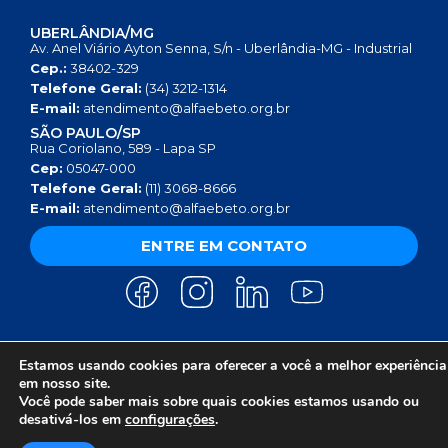
UBERLÂNDIA/MG
Av. Anel Viário Ayton Senna, S/n - Uberlândia-MG - Industrial
Cep.:
38402-329
Telefone Geral:
(34) 3212-1314
E-mail:
atendimento@alfaebeto.org.br
SÃO PAULO/SP
Rua Coriolano, 589 - Lapa SP
Cep:
05047-000
Telefone Geral:
(11) 3068-8666
E-mail:
atendimento@alfaebeto.org.br
ENTRE EM CONTATO
Estamos usando cookies para oferecer a você a melhor experiência
AVISO DE PRIVACIDADE
POLÍTICA DE PRIVACIDADE
AVISO SOBRE COOKIES
em nosso site.
COPYRIGHT 2025 © INSTITUTO ALFA E BETO - 08.458.084/0001-13
Você pode saber mais sobre quais cookies estamos usando ou
desativá-los em
configurações
.