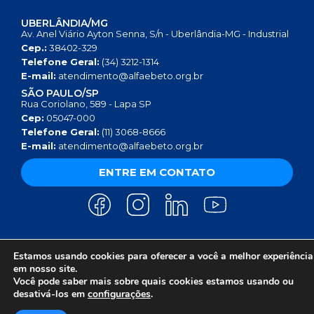
UBERLÂNDIA/MG
Av. Anel Viário Ayton Senna, S/n - Uberlândia-MG - Industrial
Cep.:
38402-329
Telefone Geral:
(34) 3212-1314
E-mail:
atendimento@alfaebeto.org.br
SÃO PAULO/SP
Rua Coriolano, 589 - Lapa SP
Cep:
05047-000
Telefone Geral:
(11) 3068-8666
E-mail:
atendimento@alfaebeto.org.br
ENTRE EM CONTATO
Estamos usando cookies para oferecer a você a melhor experiência
AVISO DE PRIVACIDADE
POLÍTICA DE PRIVACIDADE
AVISO SOBRE COOKIES
em nosso site.
COPYRIGHT 2025 © INSTITUTO ALFA E BETO - 08.458.084/0001-13
Você pode saber mais sobre quais cookies estamos usando ou
desativá-los em
configurações
.