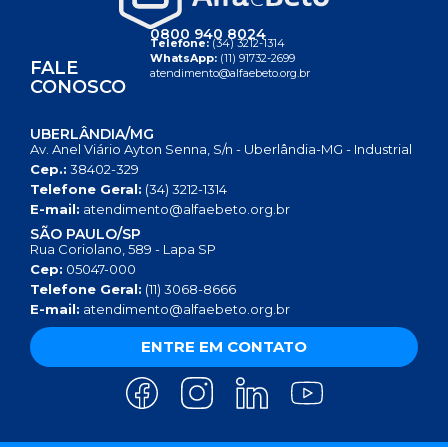
0800 940 8024
Telefone:
(34) 3212-1314
WhatsApp:
(11) 91732-2699
FALE
atendimento@alfaebeto.org.br
CONOSCO
UBERLÂNDIA/MG
Av. Anel Viário Ayton Senna, S/n - Uberlândia-MG - Industrial
Cep.:
38402-329
Telefone Geral:
(34) 3212-1314
E-mail:
atendimento@alfaebeto.org.br
SÃO PAULO/SP
Rua Coriolano, 589 - Lapa SP
Cep:
05047-000
Telefone Geral:
(11) 3068-8666
E-mail:
atendimento@alfaebeto.org.br
ENTRE EM CONTATO