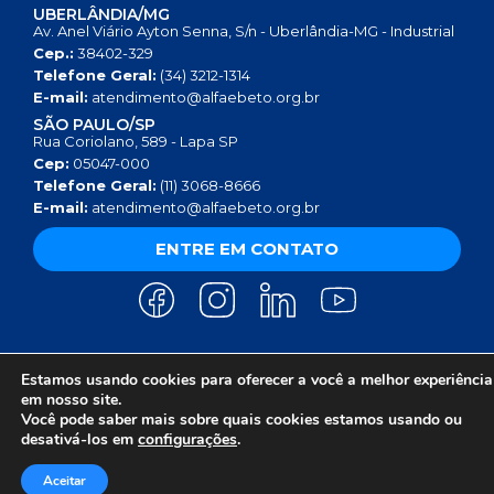
UBERLÂNDIA/MG
Av. Anel Viário Ayton Senna, S/n - Uberlândia-MG - Industrial
Cep.:
38402-329
Telefone Geral:
(34) 3212-1314
E-mail:
atendimento@alfaebeto.org.br
SÃO PAULO/SP
Rua Coriolano, 589 - Lapa SP
Cep:
05047-000
Telefone Geral:
(11) 3068-8666
E-mail:
atendimento@alfaebeto.org.br
ENTRE EM CONTATO
Estamos usando cookies para oferecer a você a melhor experiência
AVISO DE PRIVACIDADE
POLÍTICA DE PRIVACIDADE
AVISO SOBRE COOKIES
em nosso site.
COPYRIGHT 2025 © INSTITUTO ALFA E BETO - 08.458.084/0001-13
Você pode saber mais sobre quais cookies estamos usando ou
desativá-los em
configurações
.
Aceitar