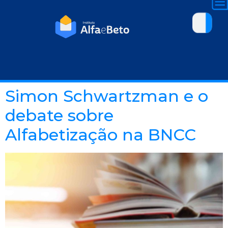
Simon Schwartzman e o
debate sobre
Alfabetização na BNCC