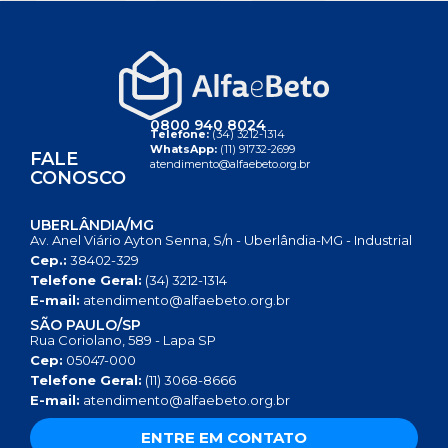
0800 940 8024
Telefone:
(34) 3212-1314
WhatsApp:
(11) 91732-2699
FALE
atendimento@alfaebeto.org.br
CONOSCO
UBERLÂNDIA/MG
Av. Anel Viário Ayton Senna, S/n - Uberlândia-MG - Industrial
Cep.:
38402-329
Telefone Geral:
(34) 3212-1314
E-mail:
atendimento@alfaebeto.org.br
SÃO PAULO/SP
Rua Coriolano, 589 - Lapa SP
Cep:
05047-000
Telefone Geral:
(11) 3068-8666
E-mail:
atendimento@alfaebeto.org.br
ENTRE EM CONTATO