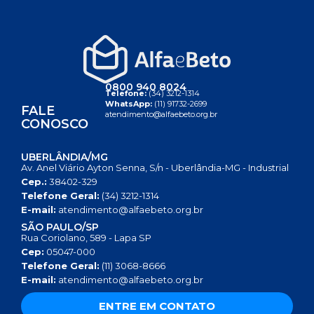
0800 940 8024
Telefone:
(34) 3212-1314
WhatsApp:
(11) 91732-2699
FALE
atendimento@alfaebeto.org.br
CONOSCO
UBERLÂNDIA/MG
Av. Anel Viário Ayton Senna, S/n - Uberlândia-MG - Industrial
Cep.:
38402-329
Telefone Geral:
(34) 3212-1314
E-mail:
atendimento@alfaebeto.org.br
SÃO PAULO/SP
Rua Coriolano, 589 - Lapa SP
Cep:
05047-000
Telefone Geral:
(11) 3068-8666
E-mail:
atendimento@alfaebeto.org.br
ENTRE EM CONTATO