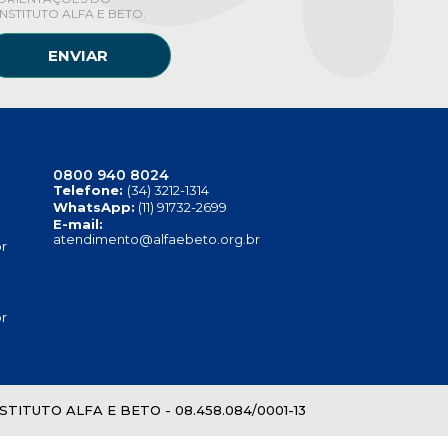
INSTITUTO ALFA E BETO.
ENVIAR
0800 940 8024
Telefone:
(34) 3212-1314
WhatsApp:
(11) 91732-2699
E-mail:
atendimento@alfaebeto.org.br
r
r
TITUTO ALFA E BETO - 08.458.084/0001-13