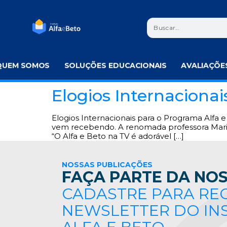
QUEM SOMOS
SOLUÇÕES EDUCACIONAIS
AVALIAÇÕE
Elogios Internaciona
Elogios Internacionais para o Programa Alfa 
vem recebendo. A renomada professora Marily
“O Alfa e Beto na TV é adorável […]
NOSSAS PUBLICAÇÕES
FAÇA PARTE DA NOS
CADASTRE PARA RE
NEWSLETTER DO IN