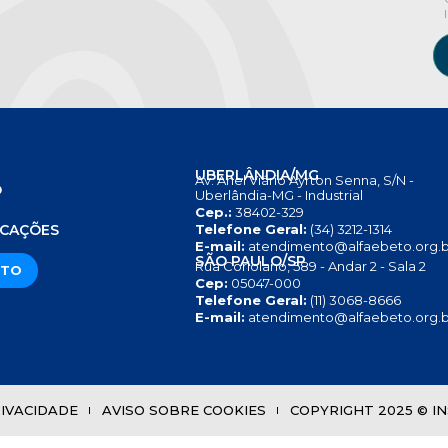
UBERLÂNDIA/MG
Av. Anel Viário Ayrton Senna, S/N -
O
Uberlândia-MG - Industrial
Cep.:
38402-329
S
ICAÇÕES
Telefone Geral:
(34) 3212-1314
E-mail:
atendimento@alfaebeto.org.b
SÃO PAULO/SP
Rua Coriolano, 589 - Andar 2 - Sala 2
ATO
Cep:
05047-000
Telefone Geral:
(11) 3068-8666
E-mail:
atendimento@alfaebeto.org.b
RIVACIDADE
AVISO SOBRE COOKIES
COPYRIGHT 2025 © INS