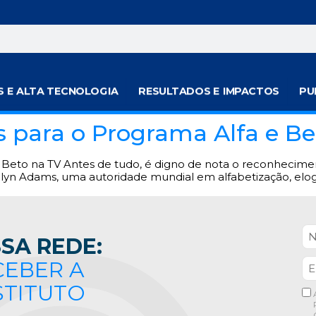
S E ALTA TECNOLOGIA
RESULTADOS E IMPACTOS
PU
is para o Programa Alfa e B
e Beto na TV Antes de tudo, é digno de nota o reconhecimen
n Adams, uma autoridade mundial em alfabetização, elogio
SA REDE:
CEBER A
STITUTO