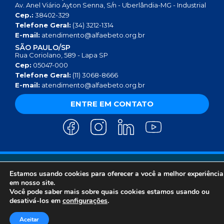
Av. Anel Viário Ayton Senna, S/n - Uberlândia-MG - Industrial
Cep.:
38402-329
Telefone Geral:
(34) 3212-1314
E-mail:
atendimento@alfaebeto.org.br
SÃO PAULO/SP
Rua Coriolano, 589 - Lapa SP
Cep:
05047-000
Telefone Geral:
(11) 3068-8666
E-mail:
atendimento@alfaebeto.org.br
ENTRE EM CONTATO
AVISO DE PRIVACIDADE
POLÍTICA DE PRIVACIDADE
AVISO SOBRE COOKIES
COPYRIGHT 2025 © INSTITUTO ALFA E BETO - 08.458.084/0001-13
Estamos usando cookies para oferecer a você a melhor experiência
em nosso site.
Você pode saber mais sobre quais cookies estamos usando ou
desativá-los em
configurações
.
Aceitar