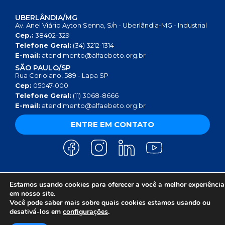
UBERLÂNDIA/MG
Av. Anel Viário Ayton Senna, S/n - Uberlândia-MG - Industrial
Cep.:
38402-329
Telefone Geral:
(34) 3212-1314
E-mail:
atendimento@alfaebeto.org.br
SÃO PAULO/SP
Rua Coriolano, 589 - Lapa SP
Cep:
05047-000
Telefone Geral:
(11) 3068-8666
E-mail:
atendimento@alfaebeto.org.br
ENTRE EM CONTATO
Estamos usando cookies para oferecer a você a melhor experiência
AVISO DE PRIVACIDADE
POLÍTICA DE PRIVACIDADE
AVISO SOBRE COOKIES
em nosso site.
COPYRIGHT 2025 © INSTITUTO ALFA E BETO - 08.458.084/0001-13
Você pode saber mais sobre quais cookies estamos usando ou
desativá-los em
configurações
.