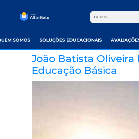
QUEM SOMOS
SOLUÇÕES EDUCACIONAIS
AVALIAÇÕE
João Batista Oliveir
Educação Básica