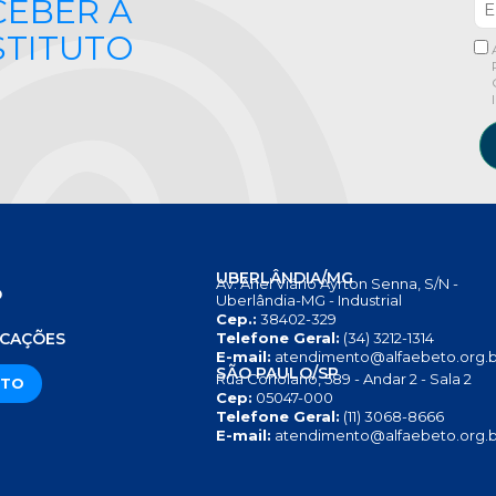
CEBER A
STITUTO
UBERLÂNDIA/MG
Av. Anel Viário Ayrton Senna, S/N -
O
Uberlândia-MG - Industrial
Cep.:
38402-329
S
ICAÇÕES
Telefone Geral:
(34) 3212-1314
E-mail:
atendimento@alfaebeto.org.b
SÃO PAULO/SP
Rua Coriolano, 589 - Andar 2 - Sala 2
ATO
Cep:
05047-000
Telefone Geral:
(11) 3068-8666
E-mail:
atendimento@alfaebeto.org.b