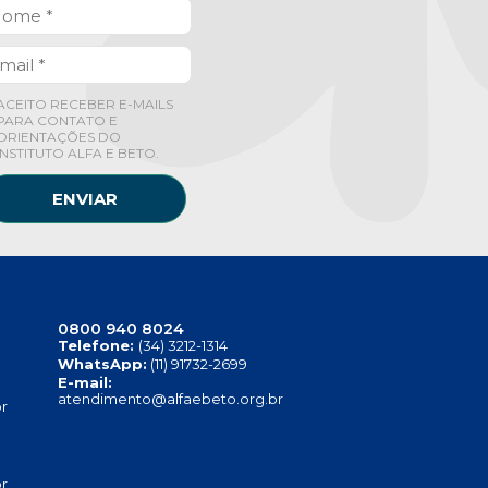
ACEITO RECEBER E-MAILS
PARA CONTATO E
ORIENTAÇÕES DO
INSTITUTO ALFA E BETO.
ENVIAR
0800 940 8024
Telefone:
(34) 3212-1314
WhatsApp:
(11) 91732-2699
E-mail:
atendimento@alfaebeto.org.br
r
r