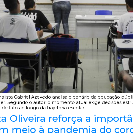
nalista Gabriel Azevedo analisa o cenário da educação púb
”. Segundo o autor, o momento atual exige decisões estrut
 fato ao longo da trajetória escolar.
a Oliveira reforça a import
 em meio à pandemia do cor