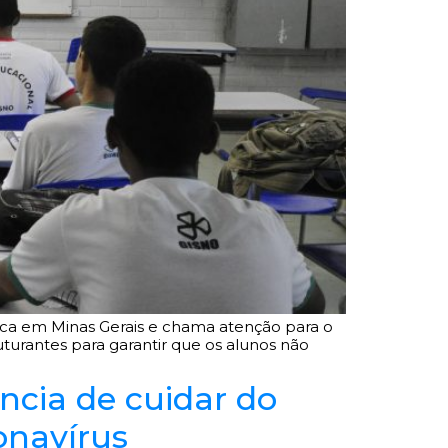
lica em Minas Gerais e chama atenção para o
urantes para garantir que os alunos não
ância de cuidar do
onavírus