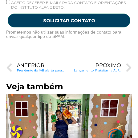
ACEITO RECEBER E-MAILS PARA CONTATO E ORIENTAÇÕES
DO INSTITUTO ALFA E BETO.
SOLICITAR CONTATO
Prometemos não utilizar suas informações de contato para
enviar qualquer tipo de SPAM.
ANTERIOR
PRÓXIMO
Presidente do IAB alerta para importância do pré-natal e da alimentação de gestantes
Lançamento: Plataforma ALFA e BETO à Distância com Cursos Gratuitos para Professores
Veja também