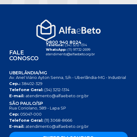
0800 940 8024
Telefone:
(34) 3212-1314
WhatsApp:
(11) 91732-2699
FALE
atendimento@alfaebeto.org.br
CONOSCO
UBERLÂNDIA/MG
Av. Anel Viário Ayton Senna, S/n - Uberlândia-MG - Industrial
Cep.:
38402-329
Telefone Geral:
(34) 3212-1314
E-mail:
atendimento@alfaebeto.org.br
SÃO PAULO/SP
Rua Coriolano, 589 - Lapa SP
Cep:
05047-000
Telefone Geral:
(11) 3068-8666
E-mail:
atendimento@alfaebeto.org.br