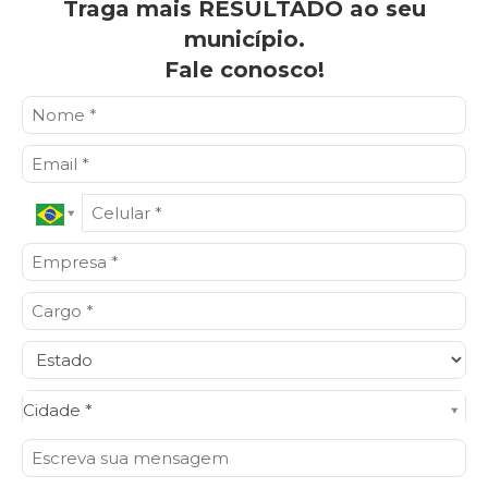
Traga mais RESULTADO ao seu
município.
Fale conosco!
Cidade*
Cidade *