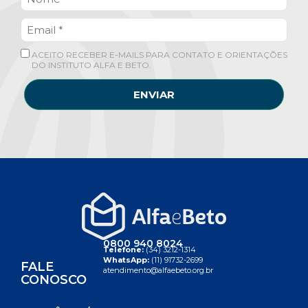
ACEITO RECEBER E-MAILS PARA CONTATO E ORIENTAÇÕES
DO INSTITUTO ALFA E BETO.
ENVIAR
0800 940 8024
Telefone:
(34) 3212-1314
WhatsApp:
(11) 91732-2699
FALE
atendimento@alfaebeto.org.br
CONOSCO