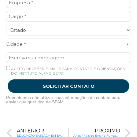
Cidade*
Cidade *
ACEITO RECEBER E-MAILS PARA CONTATO E ORIENTAÇÕES
DO INSTITUTO ALFA E BETO.
SOLICITAR CONTATO
Prometemos não utilizar suas informações de contato para
enviar qualquer tipo de SPAM.
ANTERIOR
PRÓXIMO
EDUCAÇÃO BASEADA EM EVIDÊNCIAS: Como saber o que funciona na educação
Anos finais do Ensino Fundamental: o elo perdido