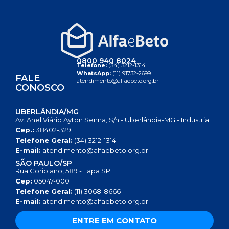
0800 940 8024
Telefone:
(34) 3212-1314
WhatsApp:
(11) 91732-2699
FALE
atendimento@alfaebeto.org.br
CONOSCO
UBERLÂNDIA/MG
Av. Anel Viário Ayton Senna, S/n - Uberlândia-MG - Industrial
Cep.:
38402-329
Telefone Geral:
(34) 3212-1314
E-mail:
atendimento@alfaebeto.org.br
SÃO PAULO/SP
Rua Coriolano, 589 - Lapa SP
Cep:
05047-000
Telefone Geral:
(11) 3068-8666
E-mail:
atendimento@alfaebeto.org.br
ENTRE EM CONTATO