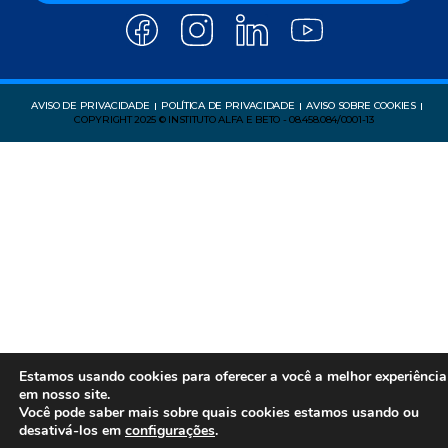
AVISO DE PRIVACIDADE
POLÍTICA DE PRIVACIDADE
AVISO SOBRE COOKIES
COPYRIGHT 2025 © INSTITUTO ALFA E BETO - 08.458.084/0001-13
Estamos usando cookies para oferecer a você a melhor experiência
em nosso site.
Você pode saber mais sobre quais cookies estamos usando ou
desativá-los em
configurações
.