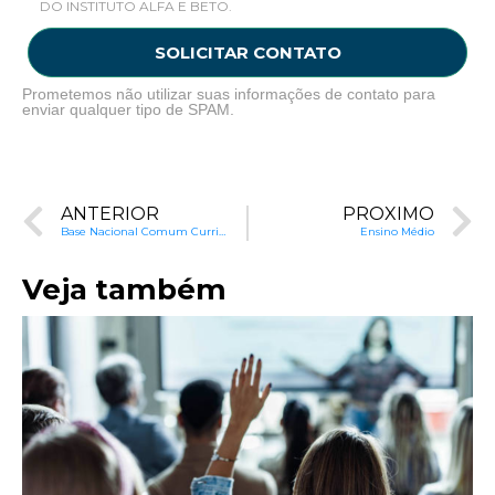
DO INSTITUTO ALFA E BETO.
SOLICITAR CONTATO
Prometemos não utilizar suas informações de contato para
enviar qualquer tipo de SPAM.
ANTERIOR
PRÓXIMO
Base Nacional Comum Curricular
Ensino Médio
Veja também