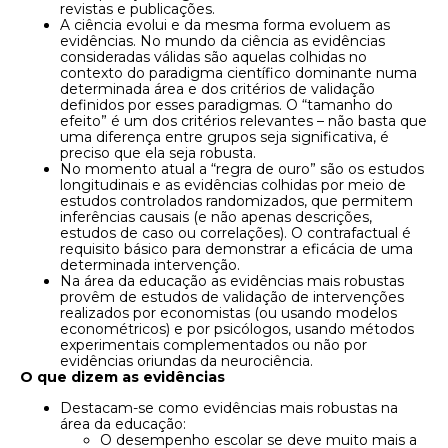
revistas e publicações.
A ciência evolui e da mesma forma evoluem as
evidências. No mundo da ciência as evidências
consideradas válidas são aquelas colhidas no
contexto do paradigma científico dominante numa
determinada área e dos critérios de validação
definidos por esses paradigmas. O “tamanho do
efeito” é um dos critérios relevantes – não basta que
uma diferença entre grupos seja significativa, é
preciso que ela seja robusta.
No momento atual a “regra de ouro” são os estudos
longitudinais e as evidências colhidas por meio de
estudos controlados randomizados, que permitem
inferências causais (e não apenas descrições,
estudos de caso ou correlações). O contrafactual é
requisito básico para demonstrar a eficácia de uma
determinada intervenção.
Na área da educação as evidências mais robustas
provêm de estudos de validação de intervenções
realizados por economistas (ou usando modelos
econométricos) e por psicólogos, usando métodos
experimentais complementados ou não por
evidências oriundas da neurociência.
O que dizem as evidências
Destacam-se como evidências mais robustas na
área da educação:
O desempenho escolar se deve muito mais a