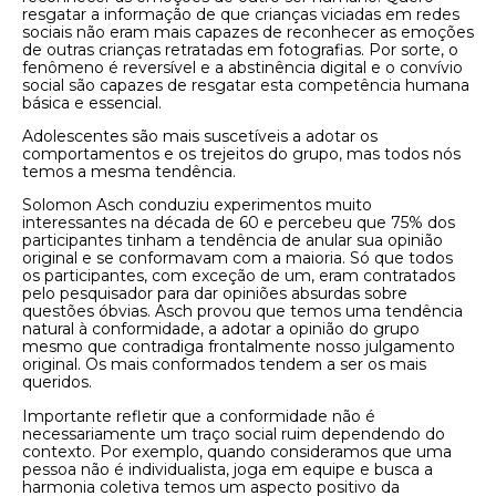
resgatar a informação de que crianças viciadas em redes
sociais não eram mais capazes de reconhecer as emoções
de outras crianças retratadas em fotografias. Por sorte, o
fenômeno é reversível e a abstinência digital e o convívio
social são capazes de resgatar esta competência humana
básica e essencial.
Adolescentes são mais suscetíveis a adotar os
comportamentos e os trejeitos do grupo, mas todos nós
temos a mesma tendência.
Solomon Asch conduziu experimentos muito
interessantes na década de 60 e percebeu que 75% dos
participantes tinham a tendência de anular sua opinião
original e se conformavam com a maioria. Só que todos
os participantes, com exceção de um, eram contratados
pelo pesquisador para dar opiniões absurdas sobre
questões óbvias. Asch provou que temos uma tendência
natural à conformidade, a adotar a opinião do grupo
mesmo que contradiga frontalmente nosso julgamento
original. Os mais conformados tendem a ser os mais
queridos.
Importante refletir que a conformidade não é
necessariamente um traço social ruim dependendo do
contexto. Por exemplo, quando consideramos que uma
pessoa não é individualista, joga em equipe e busca a
harmonia coletiva temos um aspecto positivo da