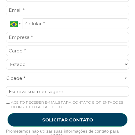
Cidade*
Cidade *
ACEITO RECEBER E-MAILS PARA CONTATO E ORIENTAÇÕES
DO INSTITUTO ALFA E BETO.
SOLICITAR CONTATO
Prometemos não utilizar suas informações de contato para