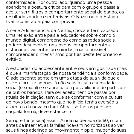
conformidade. Por outro lado, quando uma pessoa
abandona a postura crítica para com o grupo e passa a
aceitar sem filtros o comportamento social do bando, os
resultados podem ser terríveis. O Nazismo e o Estado
Islâmico estão aí para comprovar.
A série Adolescência, da Netflix, choca e tem causado
uma reflexão entre pais e educadores sobre como o
mundo digital, compreendido como as redes sociais,
podem desenvolver nos jovens comportamentos
distorcidos, violentos ou suicidas, mas é possível
compreender o mecanismo por trás deste fenômeno e
evitá-lo.
A estupidez do adolescente entre seus amigos nada mais
é que a manifestação de nossa tendência à conformidade.
O adolescente sente em uma etapa de sua vida que o
núcleo familiar apenas já não satisfaz sua curiosidade
social (e sexual) e se abre para a possibilidade de participar
de outros bandos. Para ser aceito, tem de passar por
rituais de iniciação, tem que se conformar com a cultura
do novo bando, mesmo que no início tenha aversão a
aspectos da nova cultura. Afinal, se tantos pensam
daquela forma, deve estar certo.
Sempre foi (e será) assim. Ainda na década de 60, muito
antes da internet, as famílias ficavam horrorizadas ao ver
seus filhos aderindo ao movimento hippie, mudando suas