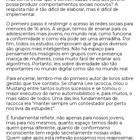
possa produzir comportamentos sociais nocivos? A
resposta não é tão difícil de elaborar, mas é difícil de
implementar.
O primeiro passo é restringir o acesso às redes sociais para
menores de 16 anos. A seguir, temos de ensinar para os
adolescentes mais jovens, no mundo real, como funciona
a conformidade e como ela pode ser uma armadilha. Por
fim, todos os estudos comprovam que grupos diversos
são grupos mais inteligentes. Não há espaço para
pensamentos misóginos em grupos com a presença
maciça de mulheres, coisa muito fácil de ensinar aos
algoritmos. Portanto, leis sobre diversidade são tão
importantes no mundo digital como são no mundo real.
Para encerrar, lembro-me do primeiro autor de livros sobre
gestão que tive contato. Se chama Lee Iacocca, criou o
Mustang entre tantos outros sucessos e se tornou o
maior executivo do ramo automobilístico e, para muitos, o
mais sábio de todos. Uma das leis fundamentais de
Iacocca era “manter sempre um contestador por perto
nos livra da estupidez”.
É fundamental refletir, não apenas para nossos jovens,
mas para nós mesmos, quanto espaço temos dado a
quem pensa diferente, quanto de conformismo
inconsciente tem regido secretamente nossas vidas.
Quem sabe após esta reflexão possamos nos reaproximar,