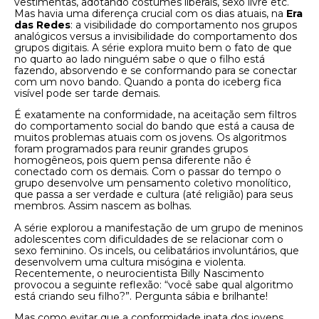
vestimentas, adotando costumes liberais, sexo livre etc.
Mas havia uma diferença crucial com os dias atuais, na
Era
das Redes
: a visibilidade do comportamento nos grupos
analógicos versus a invisibilidade do comportamento dos
grupos digitais. A série explora muito bem o fato de que
no quarto ao lado ninguém sabe o que o filho está
fazendo, absorvendo e se conformando para se conectar
com um novo bando. Quando a ponta do iceberg fica
visível pode ser tarde demais.
É exatamente na conformidade, na aceitação sem filtros
do comportamento social do bando que está a causa de
muitos problemas atuais com os jovens. Os algoritmos
foram programados para reunir grandes grupos
homogêneos, pois quem pensa diferente não é
conectado com os demais. Com o passar do tempo o
grupo desenvolve um pensamento coletivo monolítico,
que passa a ser verdade e cultura (até religião) para seus
membros. Assim nascem as bolhas.
A série explorou a manifestação de um grupo de meninos
adolescentes com dificuldades de se relacionar com o
sexo feminino. Os incels, ou celibatários involuntários, que
desenvolvem uma cultura misógina e violenta.
Recentemente, o neurocientista Billy Nascimento
provocou a seguinte reflexão: “você sabe qual algoritmo
está criando seu filho?”. Pergunta sábia e brilhante!
Mas como evitar que a conformidade inata dos jovens