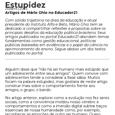
Estupidez
20/abril | 2025
Artigos de Mário Ghio no Educador21
Com sólida trajetória na área da educação e atual
presidente do Instituto Alfa e Beto, Mário Ghio tem se
dedicado a compartilhar reflexões e propostas sobre os
principais desafios da educação pública brasileira. Seus
artigos publicados no portal Educador21 abordam temas
fundamentais como gestão educacional, políticas
públicas baseadas em evidências e o papel da ciência no
aprimoramento do ensino. Segue abaixo um dos textos
publicados no portal.
Alguém disse que “não há ser humano mais estúpido que
um adolescente entre seus amigos”. Quem convive com
adolescentes tende a considerar a frase sábia. Muitos
focam na palavra estupidez, mas gostaria de neste artigo
construir mais sobre o comportamento frente aos
amigos, o grupo, o bando.
No artigo anterior, explorei como a evolução nos fez seres
sociais, como a convivência moldou nosso cérebro e
comportamentos e como a imersão digital subtrai traços
essenciais de nossa humanidade como, por exemplo,
reconhecer as emoções de outro ser humano. Quero