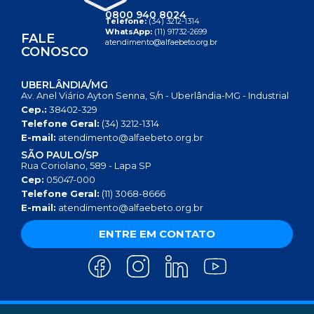
0800 940 8024
Telefone:
(34) 3212-1314
WhatsApp:
(11) 91732-2699
FALE
atendimento@alfaebeto.org.br
CONOSCO
UBERLÂNDIA/MG
Av. Anel Viário Ayton Senna, S/n - Uberlândia-MG - Industrial
Cep.:
38402-329
Telefone Geral:
(34) 3212-1314
E-mail:
atendimento@alfaebeto.org.br
SÃO PAULO/SP
Rua Coriolano, 589 - Lapa SP
Cep:
05047-000
Telefone Geral:
(11) 3068-8666
E-mail:
atendimento@alfaebeto.org.br
ENTRE EM CONTATO