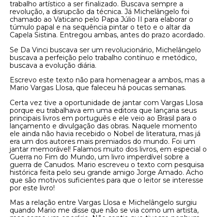
trabalho artístico a ser finalizado. Buscava sempre a
revolução, a disrupcão da técnica. Já Michelângelo foi
chamado ao Vaticano pelo Papa Júlio II para elaborar o
túmulo papal e na sequência pintar o teto e o altar da
Capela Sistina. Entregou ambas, antes do prazo acordado.
Se Da Vinci buscava ser um revolucionário, Michelângelo
buscava a perfeição pelo trabalho contínuo e metódico,
buscava a evolução diária.
Escrevo este texto não para homenagear a ambos, mas a
Mario Vargas Llosa, que faleceu há poucas semanas.
Certa vez tive a oportunidade de jantar com Vargas Llosa
porque eu trabalhava em uma editora que lançaria seus
principais livros em português e ele veio ao Brasil para o
lançamento e divulgação das obras. Naquele momento
ele ainda não havia recebido o Nobel de literatura, mas já
era um dos autores mais premiados do mundo. Foi um
jantar memorável! Falamos muito dos livros, em especial o
Guerra no Fim do Mundo, um livro imperdível sobre a
guerra de Canudos. Mario escreveu o texto com pesquisa
histórica feita pelo seu grande amigo Jorge Amado. Acho
que são motivos suficientes para que o leitor se interesse
por este livro!
Mas a relação entre Vargas Llosa e Michelângelo surgiu
quando Mario me disse que não se via como um artista,