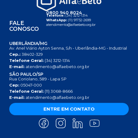
0800 940 8024
Telefone:
(34) 3212-1314
WhatsApp:
(11) 91732-2699
FALE
atendimento@alfaebeto.org.br
CONOSCO
UBERLÂNDIA/MG
Av. Anel Viário Ayton Senna, S/n - Uberlândia-MG - Industrial
Cep.:
38402-329
Telefone Geral:
(34) 3212-1314
E-mail:
atendimento@alfaebeto.org.br
SÃO PAULO/SP
Rua Coriolano, 589 - Lapa SP
Cep:
05047-000
Telefone Geral:
(11) 3068-8666
E-mail:
atendimento@alfaebeto.org.br
ENTRE EM CONTATO