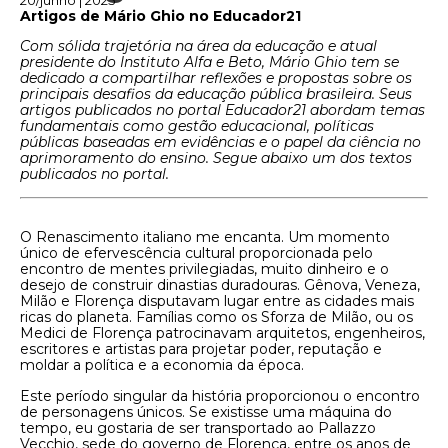
20/junho | 2025
Artigos de Mário Ghio no Educador21
Com sólida trajetória na área da educação e atual
presidente do Instituto Alfa e Beto, Mário Ghio tem se
dedicado a compartilhar reflexões e propostas sobre os
principais desafios da educação pública brasileira. Seus
artigos publicados no portal Educador21 abordam temas
fundamentais como gestão educacional, políticas
públicas baseadas em evidências e o papel da ciência no
aprimoramento do ensino. Segue abaixo um dos textos
publicados no portal.
O Renascimento italiano me encanta. Um momento
único de efervescência cultural proporcionada pelo
encontro de mentes privilegiadas, muito dinheiro e o
desejo de construir dinastias duradouras. Gênova, Veneza,
Milão e Florença disputavam lugar entre as cidades mais
ricas do planeta. Famílias como os Sforza de Milão, ou os
Medici de Florença patrocinavam arquitetos, engenheiros,
escritores e artistas para projetar poder, reputação e
moldar a política e a economia da época.
Este período singular da história proporcionou o encontro
de personagens únicos. Se existisse uma máquina do
tempo, eu gostaria de ser transportado ao Pallazzo
Vecchio, sede do governo de Florença, entre os anos de