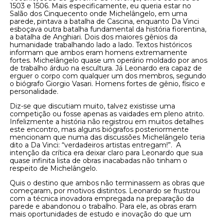
1503 e 1506. Mais especificamente, eu queria estar no
Salão dos Cinquecento onde Michelângelo, em uma
parede, pintava a batalha de Cascina, enquanto Da Vinci
esboçava outra batalha fundamental da história fiorentina,
a batalha de Anghiari. Dois dos maiores gênios da
humanidade trabalhando lado a lado. Textos históricos
informam que ambos eram homens extremamente
fortes. Michelângelo quase um operário moldado por anos
de trabalho árduo na escultura. Já Leonardo era capaz de
erguer o corpo com qualquer um dos membros, segundo
o biógrafo Giorgio Vasari. Homens fortes de gênio, físico e
personalidade.
Diz-se que discutiam muito, talvez existisse uma
competição ou fosse apenas as vaidades em pleno atrito.
Infelizmente a história não registrou em muitos detalhes
este encontro, mas alguns biógrafos posteriormente
mencionam que numa das discussões Michelângelo teria
dito a Da Vinci: “verdadeiros artistas entregam!”. A
intenção da crítica era deixar claro para Leonardo que sua
quase infinita lista de obras inacabadas não tinham o
respeito de Michelângelo.
Quis o destino que ambos não terminassem as obras que
começaram, por motivos distintos. Leonardo se frustrou
com a técnica inovadora empregada na preparação da
parede e abandonou o trabalho. Para ele, as obras eram
mais oportunidades de estudo e inovação do que um