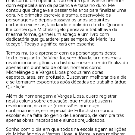
mas como um operário. Não sentia que tivesse nenhum
dom especial além da paciência e trabalho duro. Me
contou que chegava a passar três anos para finalizar uma
obra. No primeiro escrevia a trama, desenvolvia os
personagens e depois passava os anos seguintes
cortando excessos, lapidando e polindo o texto. Quando
lhe contei que Michelângelo pensava e trabalhava da
mesma forma, ganhei um abraço e um livro com
dedicatória que guardarei para sempre, de Mario “su
tocayo”. Tocayo significa xará em espanhol.
Temos muito a aprender com os personagens deste
texto. Enquanto Da Vinci foi, sem dúvida, um dos mais
revolucionários gênios da história mesmo tendo finalizado
apenas um punhado de obras, homens como
Michelângelo e Vargas Llosa produziram obras
espetaculares, em profusão. Buscavam melhorar dia a dia
e se tornaram expoentes após décadas de trabalho árduo.
Que lição!
Além da homenagem a Vargas Llosa, quero registrar
nesta coluna sobre educação, que muitos buscam
revolucionar, disruptar (expressões que ouço
continuamente, em especial de Edtechs) o mundo
escolar e, na falta do gênio de Leonardo, deixam pra trás
apenas obras inacabadas e alunos prejudicados.
Sonho com o dia em que todos na escola sigam as lições
de Michelângelo e Vargas Llosa. A fórmula para melhorar