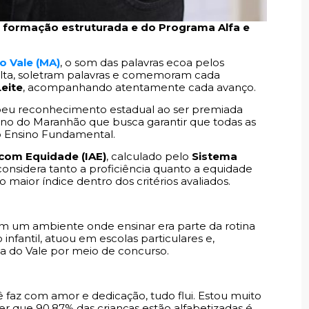
 formação estruturada e do Programa Alfa e
do Vale (MA)
, o som das palavras ecoa pelos
 alta, soletram palavras e comemoram cada
Leite
, acompanhando atentamente cada avanço.
ebeu reconhecimento estadual ao ser premiada
no do Maranhão que busca garantir que todas as
do Ensino Fundamental.
 com Equidade (IAE)
, calculado pelo
Sistema
considera tanto a proficiência quanto a equidade
 maior índice dentro dos critérios avaliados.
 em um ambiente onde ensinar era parte da rotina
 infantil, atuou em escolas particulares e,
la do Vale por meio de concurso.
cê faz com amor e dedicação, tudo flui. Estou muito
Ver que 90,87% das crianças estão alfabetizadas é