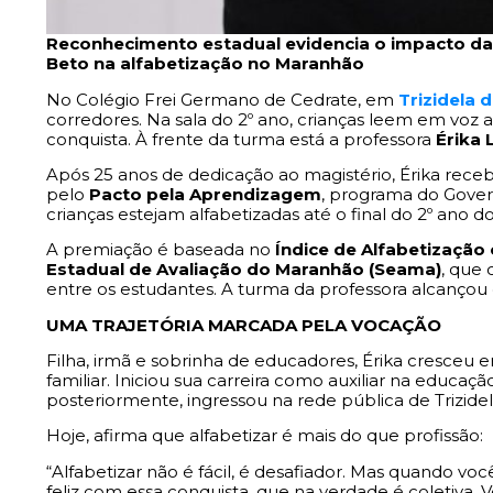
Reconhecimento estadual evidencia o impacto da
Beto na alfabetização no Maranhão
No Colégio Frei Germano de Cedrate, em
Trizidela 
corredores. Na sala do 2º ano, crianças leem em voz
conquista. À frente da turma está a professora
Érika 
Após 25 anos de dedicação ao magistério, Érika rec
pelo
Pacto pela Aprendizagem
, programa do Gover
crianças estejam alfabetizadas até o final do 2º ano 
A premiação é baseada no
Índice de Alfabetização
Estadual de Avaliação do Maranhão (Seama)
, que 
entre os estudantes. A turma da professora alcançou o
UMA TRAJETÓRIA MARCADA PELA VOCAÇÃO
Filha, irmã e sobrinha de educadores, Érika cresceu
familiar. Iniciou sua carreira como auxiliar na educação
posteriormente, ingressou na rede pública de Trizide
Hoje, afirma que alfabetizar é mais do que profissão:
“Alfabetizar não é fácil, é desafiador. Mas quando vo
feliz com essa conquista, que na verdade é coletiva. 