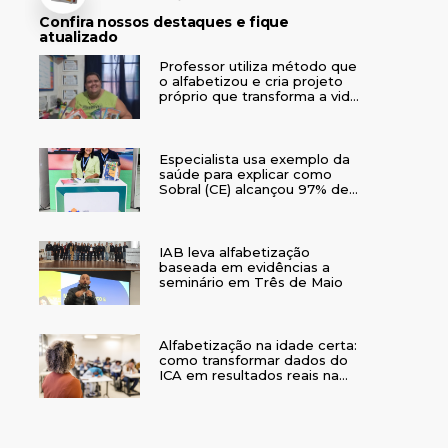
Confira nossos destaques e fique
atualizado
Professor utiliza método que
o alfabetizou e cria projeto
próprio que transforma a vida
de crianças no interior do RS
Especialista usa exemplo da
saúde para explicar como
Sobral (CE) alcançou 97% de
crianças alfabetizadas
IAB leva alfabetização
baseada em evidências a
seminário em Três de Maio
Alfabetização na idade certa:
como transformar dados do
ICA em resultados reais na
rede municipal