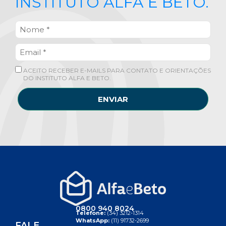
INSTITUTO ALFA E BETO.
ACEITO RECEBER E-MAILS PARA CONTATO E ORIENTAÇÕES
DO INSTITUTO ALFA E BETO.
ENVIAR
0800 940 8024
Telefone:
(34) 3212-1314
WhatsApp:
(11) 91732-2699
FALE