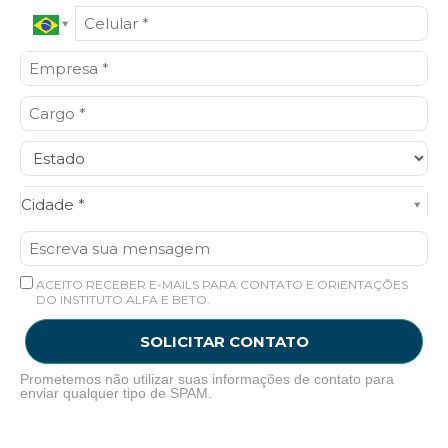
Cidade*
Cidade *
ACEITO RECEBER E-MAILS PARA CONTATO E ORIENTAÇÕES
DO INSTITUTO ALFA E BETO.
SOLICITAR CONTATO
Prometemos não utilizar suas informações de contato para
enviar qualquer tipo de SPAM.