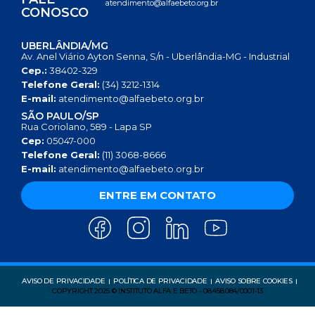
atendimento@alfaebeto.org.br
CONOSCO
UBERLÂNDIA/MG
Av. Anel Viário Ayton Senna, S/n - Uberlândia-MG - Industrial
Cep.:
38402-329
Telefone Geral:
(34) 3212-1314
E-mail:
atendimento@alfaebeto.org.br
SÃO PAULO/SP
Rua Coriolano, 589 - Lapa SP
Cep:
05047-000
Telefone Geral:
(11) 3068-8666
E-mail:
atendimento@alfaebeto.org.br
ENTRE EM CONTATO
AVISO DE PRIVACIDADE
POLÍTICA DE PRIVACIDADE
AVISO SOBRE COOKIES
COPYRIGHT 2025 © INSTITUTO ALFA E BETO - 08.458.084/0001-13