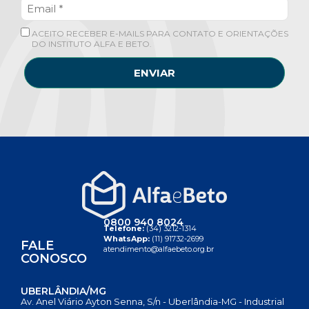
ACEITO RECEBER E-MAILS PARA CONTATO E ORIENTAÇÕES
DO INSTITUTO ALFA E BETO.
ENVIAR
0800 940 8024
Telefone:
(34) 3212-1314
WhatsApp:
(11) 91732-2699
FALE
atendimento@alfaebeto.org.br
CONOSCO
UBERLÂNDIA/MG
Av. Anel Viário Ayton Senna, S/n - Uberlândia-MG - Industrial