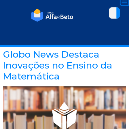
Globo News Destaca
Inovações no Ensino da
Matemática