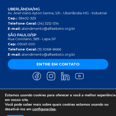
UBERLÂNDIA/MG
Av. Anel Viário Ayton Senna, S/n - Uberlândia-MG - Industrial
Cep.:
38402-329
Telefone Geral:
(34) 3212-1314
E-mail:
atendimento@alfaebeto.org.br
SÃO PAULO/SP
Rua Coriolano, 589 - Lapa SP
Cep:
05047-000
Telefone Geral:
(11) 3068-8666
E-mail:
atendimento@alfaebeto.org.br
ENTRE EM CONTATO
Estamos usando cookies para oferecer a você a melhor experiência
AVISO DE PRIVACIDADE
POLÍTICA DE PRIVACIDADE
AVISO SOBRE COOKIES
em nosso site.
COPYRIGHT 2025 © INSTITUTO ALFA E BETO - 08.458.084/0001-13
Você pode saber mais sobre quais cookies estamos usando ou
desativá-los em
configurações
.