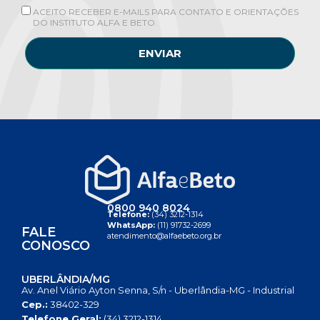
ACEITO RECEBER E-MAILS PARA CONTATO E ORIENTAÇÕES
DO INSTITUTO ALFA E BETO.
ENVIAR
0800 940 8024
Telefone:
(34) 3212-1314
WhatsApp:
(11) 91732-2699
FALE
atendimento@alfaebeto.org.br
CONOSCO
UBERLÂNDIA/MG
Av. Anel Viário Ayton Senna, S/n - Uberlândia-MG - Industrial
Cep.:
38402-329
Telefone Geral:
(34) 3212-1314