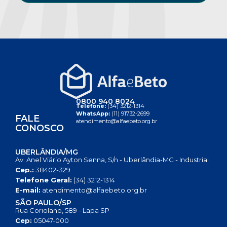
0800 940 8024
Telefone:
(34) 3212-1314
WhatsApp:
(11) 91732-2699
FALE
atendimento@alfaebeto.org.br
CONOSCO
UBERLÂNDIA/MG
Av. Anel Viário Ayton Senna, S/n - Uberlândia-MG - Industrial
Cep.:
38402-329
Telefone Geral:
(34) 3212-1314
E-mail:
atendimento@alfaebeto.org.br
SÃO PAULO/SP
Rua Coriolano, 589 - Lapa SP
Cep:
05047-000