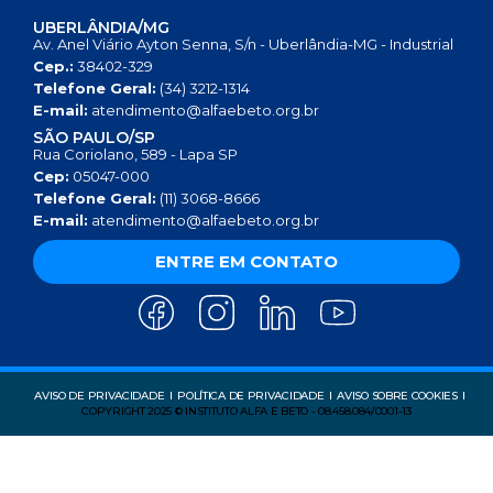
UBERLÂNDIA/MG
Av. Anel Viário Ayton Senna, S/n - Uberlândia-MG - Industrial
Cep.:
38402-329
Telefone Geral:
(34) 3212-1314
E-mail:
atendimento@alfaebeto.org.br
SÃO PAULO/SP
Rua Coriolano, 589 - Lapa SP
Cep:
05047-000
Telefone Geral:
(11) 3068-8666
E-mail:
atendimento@alfaebeto.org.br
ENTRE EM CONTATO
AVISO DE PRIVACIDADE
POLÍTICA DE PRIVACIDADE
AVISO SOBRE COOKIES
COPYRIGHT 2025 © INSTITUTO ALFA E BETO - 08.458.084/0001-13