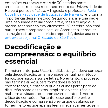
em países europeus e mais de 30 estados norte-
americanos, recebeu reconhecimento da Universidade de
Harvard por sua eficácia. A linguista e professora
Paola
Uccelli, da Faculdade de Educação de Harvard
, reforçam a
importância desse método. Segundo ela, a leitura não é
uma habilidade natural como a fala, mas sim algo que
precisa ser ensinado explicitamente. “O cérebro não está
naturalmente preparado para ler. Aprender a ler requer
instrução estruturada e prática repetida”, destacada em
entrevista ao jornal O Estado de São Paulo.
Decodificação e
compreensão: o equilíbrio
essencial
Primeiramente, para Uccelli, a alfabetização deve começar
pela decodificação, uma habilidade central no método
fônico, que associa sons e letras. No entanto, o processo
não termina aí. Pois, para formadores leitores
competentes, é essencial que os alunos participem de
discussão sobre os textos, ampliem o vocabulário e
realizem atividades que promovam o entendimento
crítico do conteúdo. Portanto, esse equilíbrio entre
decodificação e compreensão evita que os alunos se
tornem leitores que apenas leem mecanicamente, sem