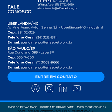
Telefone:
(34) 3212-1314
WhatsApp:
(11) 91732-2699
FALE
atendimento@alfaebeto.org.br
CONOSCO
UBERLÂNDIA/MG
Av. Anel Viário Ayton Senna, S/n - Uberlândia-MG - Industrial
Cep.:
38402-329
Telefone Geral:
(34) 3212-1314
E-mail:
atendimento@alfaebeto.org.br
SÃO PAULO/SP
Rua Coriolano, 589 - Lapa SP
Cep:
05047-000
Telefone Geral:
(11) 3068-8666
E-mail:
atendimento@alfaebeto.org.br
ENTRE EM CONTATO
AVISO DE PRIVACIDADE
POLÍTICA DE PRIVACIDADE
AVISO SOBRE COOKIES
COPYRIGHT 2025 © INSTITUTO ALFA E BETO - 08.458.084/0001-13