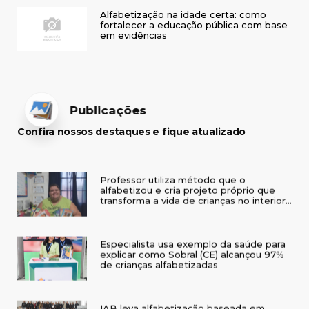
Alfabetização na idade certa: como
fortalecer a educação pública com base
em evidências
Publicações
Confira nossos destaques e fique atualizado
Professor utiliza método que o
alfabetizou e cria projeto próprio que
transforma a vida de crianças no interior
do RS
Especialista usa exemplo da saúde para
explicar como Sobral (CE) alcançou 97%
de crianças alfabetizadas
IAB leva alfabetização baseada em
evidências a seminário em Três de Maio