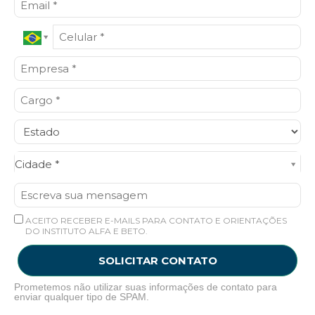
Cidade*
Cidade *
ACEITO RECEBER E-MAILS PARA CONTATO E ORIENTAÇÕES
DO INSTITUTO ALFA E BETO.
SOLICITAR CONTATO
Prometemos não utilizar suas informações de contato para
enviar qualquer tipo de SPAM.