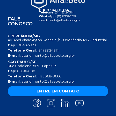
0800 940 8024
Telefone:
(34) 3212-1314
WhatsApp:
(11) 91732-2699
FALE
atendimento@alfaebeto.org.br
CONOSCO
UBERLÂNDIA/MG
Av. Anel Viário Ayton Senna, S/n - Uberlândia-MG - Industrial
Cep.:
38402-329
Telefone Geral:
(34) 3212-1314
E-mail:
atendimento@alfaebeto.org.br
SÃO PAULO/SP
Rua Coriolano, 589 - Lapa SP
Cep:
05047-000
Telefone Geral:
(11) 3068-8666
E-mail:
atendimento@alfaebeto.org.br
ENTRE EM CONTATO