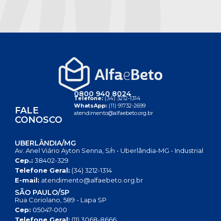
0800 940 8024
Telefone:
(34) 3212-1314
WhatsApp:
(11) 91732-2699
FALE
atendimento@alfaebeto.org.br
CONOSCO
UBERLÂNDIA/MG
Av. Anel Viário Ayton Senna, S/n - Uberlândia-MG - Industrial
Cep.:
38402-329
Telefone Geral:
(34) 3212-1314
E-mail:
atendimento@alfaebeto.org.br
SÃO PAULO/SP
Rua Coriolano, 589 - Lapa SP
Cep:
05047-000
Telefone Geral:
(11) 3068-8666