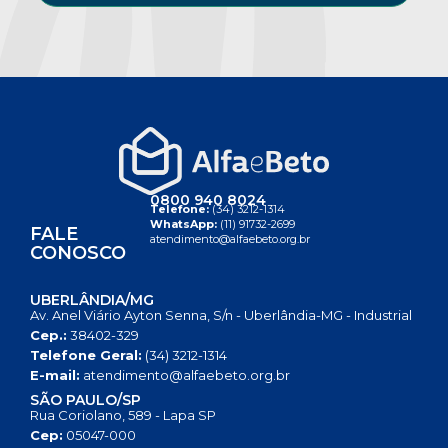
0800 940 8024
Telefone:
(34) 3212-1314
WhatsApp:
(11) 91732-2699
FALE
atendimento@alfaebeto.org.br
CONOSCO
UBERLÂNDIA/MG
Av. Anel Viário Ayton Senna, S/n - Uberlândia-MG - Industrial
Cep.:
38402-329
Telefone Geral:
(34) 3212-1314
E-mail:
atendimento@alfaebeto.org.br
SÃO PAULO/SP
Rua Coriolano, 589 - Lapa SP
Cep:
05047-000