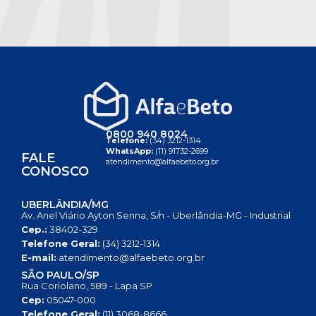
0800 940 8024
Telefone:
(34) 3212-1314
WhatsApp:
(11) 91732-2699
FALE
atendimento@alfaebeto.org.br
CONOSCO
UBERLÂNDIA/MG
Av. Anel Viário Ayton Senna, S/n - Uberlândia-MG - Industrial
Cep.:
38402-329
Telefone Geral:
(34) 3212-1314
E-mail:
atendimento@alfaebeto.org.br
SÃO PAULO/SP
Rua Coriolano, 589 - Lapa SP
Cep:
05047-000
Telefone Geral:
(11) 3068-8666