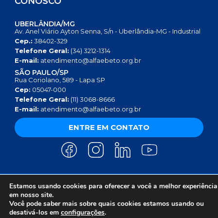
CONOSCO
UBERLÂNDIA/MG
Av. Anel Viário Ayton Senna, S/n - Uberlândia-MG - Industrial
Cep.:
38402-329
Telefone Geral:
(34) 3212-1314
E-mail:
atendimento@alfaebeto.org.br
SÃO PAULO/SP
Rua Coriolano, 589 - Lapa SP
Cep:
05047-000
Telefone Geral:
(11) 3068-8666
E-mail:
atendimento@alfaebeto.org.br
ENTRE EM CONTATO
Estamos usando cookies para oferecer a você a melhor experiência
AVISO DE PRIVACIDADE
POLÍTICA DE PRIVACIDADE
AVISO SOBRE COOKIES
em nosso site.
COPYRIGHT 2025 © INSTITUTO ALFA E BETO - 08.458.084/0001-13
Você pode saber mais sobre quais cookies estamos usando ou
desativá-los em
configurações
.