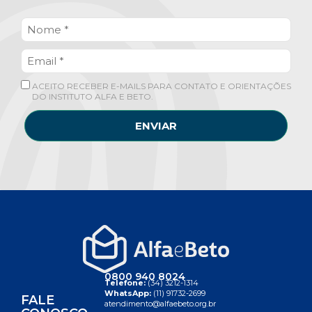
ACEITO RECEBER E-MAILS PARA CONTATO E ORIENTAÇÕES
DO INSTITUTO ALFA E BETO.
ENVIAR
0800 940 8024
Telefone:
(34) 3212-1314
WhatsApp:
(11) 91732-2699
FALE
atendimento@alfaebeto.org.br