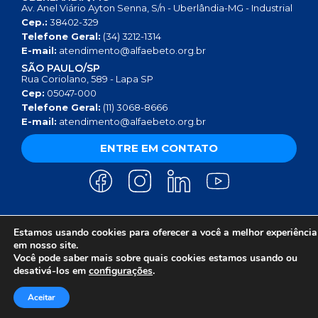
Av. Anel Viário Ayton Senna, S/n - Uberlândia-MG - Industrial
Cep.:
38402-329
Telefone Geral:
(34) 3212-1314
E-mail:
atendimento@alfaebeto.org.br
SÃO PAULO/SP
Rua Coriolano, 589 - Lapa SP
Cep:
05047-000
Telefone Geral:
(11) 3068-8666
E-mail:
atendimento@alfaebeto.org.br
ENTRE EM CONTATO
Estamos usando cookies para oferecer a você a melhor experiência
AVISO DE PRIVACIDADE
POLÍTICA DE PRIVACIDADE
AVISO SOBRE COOKIES
em nosso site.
COPYRIGHT 2025 © INSTITUTO ALFA E BETO - 08.458.084/0001-13
Você pode saber mais sobre quais cookies estamos usando ou
desativá-los em
configurações
.
Aceitar