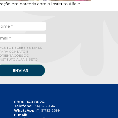
zação em parceria com o Instituto Alfa e
ACEITO RECEBER E-MAILS
PARA CONTATO E
ORIENTAÇÕES DO
INSTITUTO ALFA E BETO.
ENVIAR
0800 940 8024
Telefone:
(34) 3212-1314
WhatsApp:
(11) 91732-2699
E-mail: