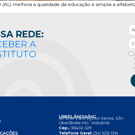
 (AL) melhora a qualidade da educação e amplia a alfabeti
SA REDE:
CEBER A
STITUTO
UBERLÂNDIA/MG
Av. Anel Viário Ayrton Senna, S/N -
O
Uberlândia-MG - Industrial
Cep.:
38402-329
S
ICAÇÕES
Telefone Geral:
(34) 3212-1314