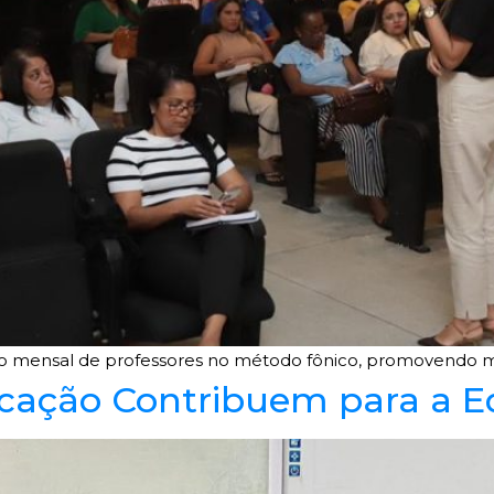
ção mensal de professores no método fônico, promovendo m
cação Contribuem para a E