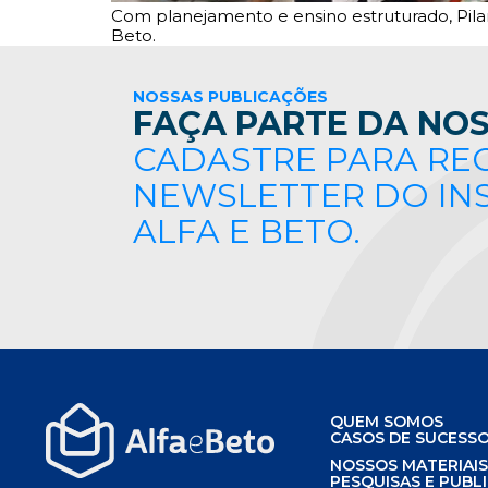
Com planejamento e ensino estruturado, Pilar
Beto.
NOSSAS PUBLICAÇÕES
FAÇA PARTE DA NOS
CADASTRE PARA RE
NEWSLETTER DO IN
ALFA E BETO.
QUEM SOMOS
CASOS DE SUCESS
NOSSOS MATERIAI
PESQUISAS E PUBL