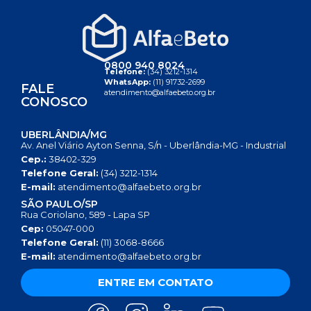
0800 940 8024
Telefone:
(34) 3212-1314
WhatsApp:
(11) 91732-2699
FALE
atendimento@alfaebeto.org.br
CONOSCO
UBERLÂNDIA/MG
Av. Anel Viário Ayton Senna, S/n - Uberlândia-MG - Industrial
Cep.:
38402-329
Telefone Geral:
(34) 3212-1314
E-mail:
atendimento@alfaebeto.org.br
SÃO PAULO/SP
Rua Coriolano, 589 - Lapa SP
Cep:
05047-000
Telefone Geral:
(11) 3068-8666
E-mail:
atendimento@alfaebeto.org.br
ENTRE EM CONTATO