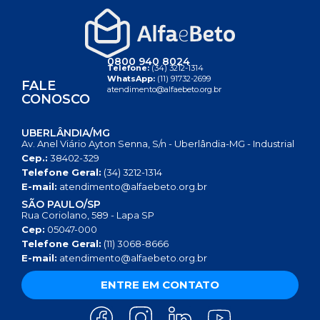
0800 940 8024
Telefone:
(34) 3212-1314
WhatsApp:
(11) 91732-2699
FALE
atendimento@alfaebeto.org.br
CONOSCO
UBERLÂNDIA/MG
Av. Anel Viário Ayton Senna, S/n - Uberlândia-MG - Industrial
Cep.:
38402-329
Telefone Geral:
(34) 3212-1314
E-mail:
atendimento@alfaebeto.org.br
SÃO PAULO/SP
Rua Coriolano, 589 - Lapa SP
Cep:
05047-000
Telefone Geral:
(11) 3068-8666
E-mail:
atendimento@alfaebeto.org.br
ENTRE EM CONTATO